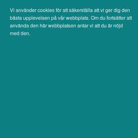
Svenska
English
Vi använder cookies för att säkerställa att vi ger dig den
0 SEK
bästa upplevelsen på vår webbplats. Om du fortsätter att
exkl moms
använda den här webbplatsen antar vi att du är nöjd
med den.
Sök
Produkter
Mina sidor
NO PRODUCT
InfraCom är en komplett leverantör av digitala telefoni-, it-, och
nätverkstjänster. Personlig service, tillgänglighet, hög drift- och