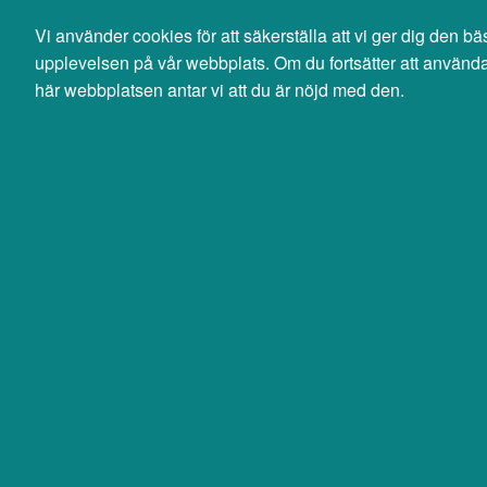
Svenska
English
Vi använder cookies för att säkerställa att vi ger dig den bä
0 SEK
upplevelsen på vår webbplats. Om du fortsätter att använd
exkl moms
här webbplatsen antar vi att du är nöjd med den.
Sök
Produkter
Mina sidor
Telefoni & GPS
Fast telefoni
Övriga tillbehör
Jabra