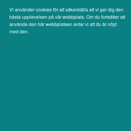
Svenska
English
Vi använder cookies för att säkerställa att vi ger dig den
0 SEK
bästa upplevelsen på vår webbplats. Om du fortsätter att
exkl moms
använda den här webbplatsen antar vi att du är nöjd
med den.
Sök
Produkter
Mina sidor
NO PRODUCT
InfraCom är en komplett leverantör av digitala telefoni-, it-, och
nätverkstjänster. Personlig service, tillgänglighet, hög drift- och