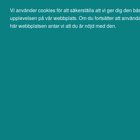
Svenska
English
Vi använder cookies för att säkerställa att vi ger dig den bä
0 SEK
upplevelsen på vår webbplats. Om du fortsätter att använd
exkl moms
här webbplatsen antar vi att du är nöjd med den.
Sök
Produkter
Mina sidor
Server, storage & nätverk
Nätverk
Nätverkskort
Jabra