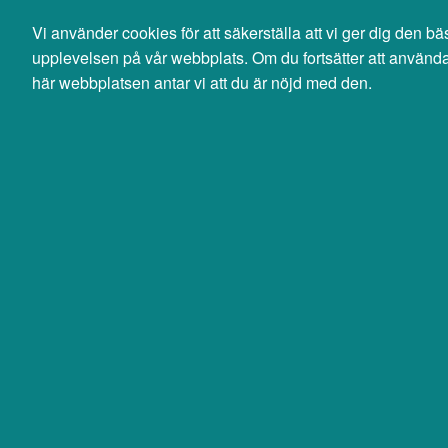
Svenska
English
Vi använder cookies för att säkerställa att vi ger dig den bä
0 SEK
upplevelsen på vår webbplats. Om du fortsätter att använd
exkl moms
här webbplatsen antar vi att du är nöjd med den.
Sök
Produkter
Mina sidor
Datorer & Kringutrustning
Tillbehör
Service, garanti & support datorer
Jabra