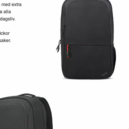
– med extra
a alla
rdagsliv.
ickor
saker.