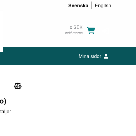
Svenska
English
0 SEK
exkl moms
Mina sidor
o)
taljer