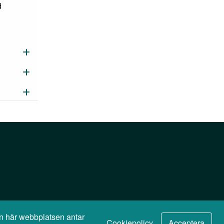
d
den här webbplatsen antar
Cookiepolicy
Acceptera