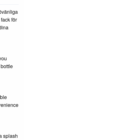
övänliga
fack för
 dina
 you
bottle
able
nvenience
 a splash