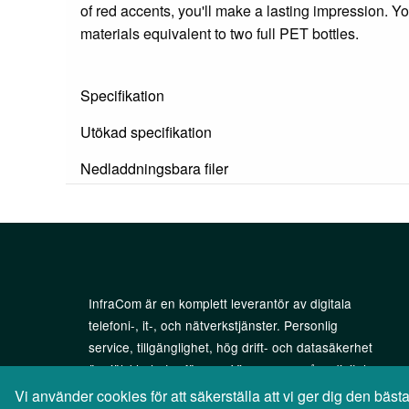
of red accents, you'll make a lasting impression. Y
materials equivalent to two full PET bottles.
Specifikation
Utökad specifikation
Nedladdningsbara filer
InfraCom är en komplett leverantör av digitala
telefoni-, it-, och nätverkstjänster. Personlig
service, tillgänglighet, hög drift- och datasäkerhet
är självklarheter för oss. Vi anpassar våra digitala
tjänster till ditt företag – inte tvärtom!
Vi använder cookies för att säkerställa att vi ger dig den bä