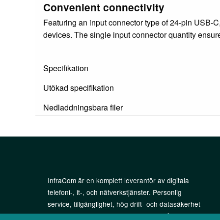
Convenient connectivity
Featuring an input connector type of 24-pin USB-C,
devices. The single input connector quantity ensur
Specifikation
Utökad specifikation
Nedladdningsbara filer
InfraCom är en komplett leverantör av digitala
telefoni-, it-, och nätverkstjänster. Personlig
service, tillgänglighet, hög drift- och datasäkerhet
är självklarheter för oss. Vi anpassar våra digitala