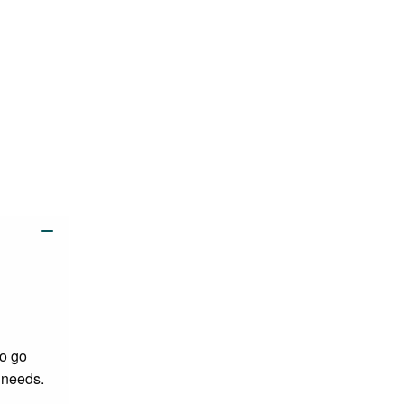
Lägg i kundvagn
to go
 needs.