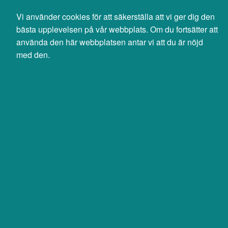
Svenska
English
Vi använder cookies för att säkerställa att vi ger dig den
0 SEK
bästa upplevelsen på vår webbplats. Om du fortsätter att
exkl moms
använda den här webbplatsen antar vi att du är nöjd
med den.
Sök
Produkter
Mina sidor
Möss & tangentbord
Rensa alla filter
Adaptrar
Sortera efter
Filter
Sortera efter
Visa endast
Visa endast
Digitaliserare